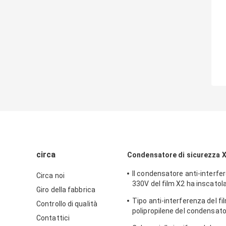
circa
Condensatore di sicurezza 
Il condensatore anti-interfe
Circa noi
330V del film X2 ha inscatolato
Giro della fabbrica
acciaio placcato di rame
Tipo anti-interferenza del fi
Controllo di qualità
polipropilene del condensato
Contattici
scatola inossidabile