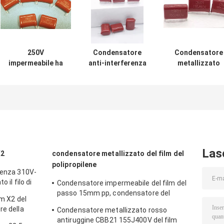
250V
Condensatore
Condensatore
impermeabile ha
anti-interferenza
metallizzato
metallizzato il
del film dei pp,
rosso antiruggi
condensatore del
condensatore
CBB21 155J400
film del
stabile del
del film del
polipropilene
polipropilene 1uF
polipropilene
ignifugo
Las
X2
condensatore metallizzato del film del
polipropilene
renza 310V-
 il filo di
Condensatore impermeabile del film del
passo 15mm pp, condensatore del
lm X2 del
polipropilene di CC 630V 1uF
re della
Condensatore metallizzato rosso
antiruggine CBB21 155J400V del film