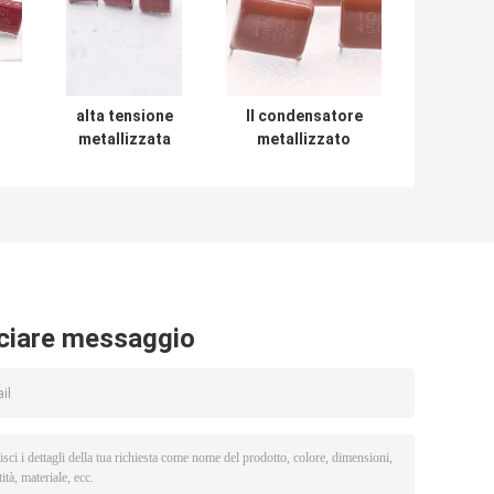
alta tensione
Il condensatore
metallizzata
metallizzato
ne
Heatproof dei
ignifugo del film
V
condensatori
del polipropilene
450V del film del
lancia 15mm
polipropilene 2uF
inossidabile
ciare messaggio