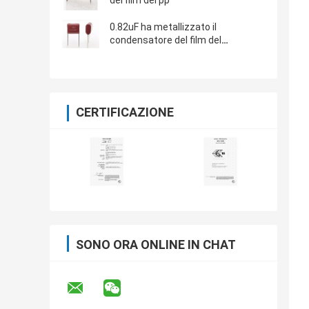
del film dei pp
0.82uF ha metallizzato il
condensatore del film del
polipropilene
CERTIFICAZIONE
SONO ORA ONLINE IN CHAT