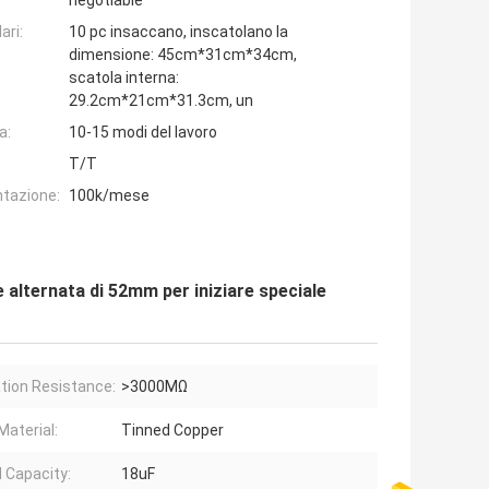
negotiable
ari:
10 pc insaccano, inscatolano la
dimensione: 45cm*31cm*34cm,
scatola interna:
29.2cm*21cm*31.3cm, un
a:
10-15 modi del lavoro
T/T
ntazione:
100k/mese
 alternata di 52mm per iniziare speciale
ation Resistance:
>3000MΩ
Material:
Tinned Copper
 Capacity:
18uF