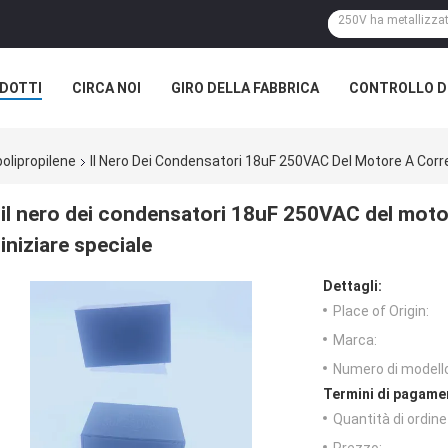
DOTTI
CIRCA NOI
GIRO DELLA FABBRICA
CONTROLLO DI
olipropilene
Il Nero Dei Condensatori 18uF 250VAC Del Motore A Corr
il nero dei condensatori 18uF 250VAC del moto
iniziare speciale
Dettagli:
Place of Origin:
Marca:
Numero di modell
Termini di pagame
Quantità di ordin