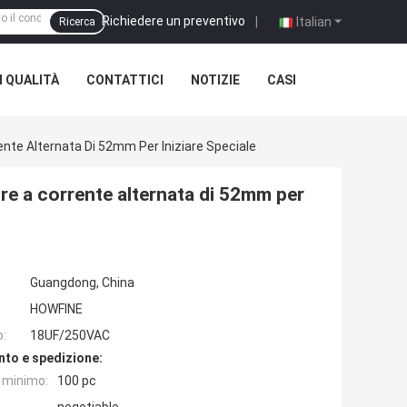
Richiedere un preventivo
|
Italian
Ricerca
 QUALITÀ
CONTATTICI
NOTIZIE
CASI
ente Alternata Di 52mm Per Iniziare Speciale
re a corrente alternata di 52mm per
Guangdong, China
HOWFINE
o:
18UF/250VAC
nto e spedizione:
e minimo:
100 pc