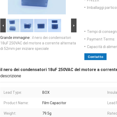
Prezzo:
Imballaggi particol
Tempi di consegn
Grande immagine :
il nero dei condensatori
Payment Terms:
18uF 250VAC del motore a corrente alternata
Capacità di alime
di 52mm per iniziare speciale
Contatto
il nero dei condensatori 18uF 250VAC del motore a corrente
descrizione
Lead Type:
BOX
Insul
Product Name:
Film Capacitor
Lead 
Weight:
79.5g
Rated