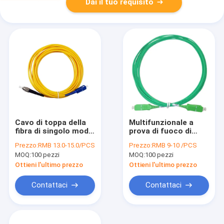
Dai il tuo requisito
Cavo di toppa della
Multifunzionale a
fibra di singolo modo
prova di fuoco di
del diametro 3mm
fibra ottica del cavo
Prezzo:
RMB 13.0-15.0/PCS
Prezzo:
RMB 9-10 /PCS
UPC, cavo a fibra
di toppa dello Sc APC
MOQ:
100 pezzi
MOQ:
100 pezzi
ottica ignifugo della
dell'OEM
toppa
Ottieni l'ultimo prezzo
Ottieni l'ultimo prezzo
Contattaci
Contattaci