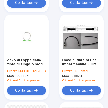
Contattaci
Contattaci
cavo di toppa della
Cavo di fibra ottica
fibra di singolo modo
impermeabile 50Hz
di 3mm
del cavo di toppa di
Prezzo:
RMB 10.0-12.0/PCS
Prezzo:
CN Confer
RoHS multiuso
MOQ:
100 pezzi
MOQ:
10 pezzi
Ottieni l'ultimo prezzo
Ottieni l'ultimo prezzo
Contattaci
Contattaci