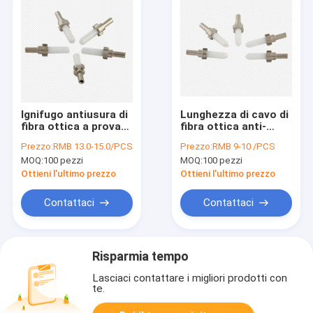
Ignifugo antiusura di
Lunghezza di cavo di
fibra ottica a prova
fibra ottica anti-
d'umidità del cavo di
interferenza del cavo
Prezzo:
RMB 13.0-15.0/PCS
Prezzo:
RMB 9-10 /PCS
toppa di FC UPC
di toppa 1.2m
MOQ:
100 pezzi
MOQ:
100 pezzi
Heatproof
Ottieni l'ultimo prezzo
Ottieni l'ultimo prezzo
Contattaci
Contattaci
Risparmia tempo
Lasciaci contattare i migliori prodotti con
te.