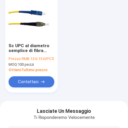
Sc UPC al diametro
semplice di fibra
ottica 3mm di
Prezzo:
RMB 13.0-15.0/PCS
singolo modo del
MOQ:
100 pezzi
cavo di toppa di FC
UPC
Ottieni l'ultimo prezzo
Contattaci
Casa
prodotti
Lasciate Un Messaggio
Ti Risponderemo Velocemente
Chi siamo