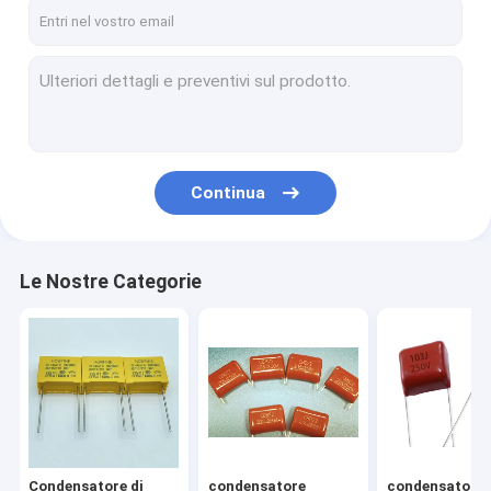
Contattaci
Condensatore di sicurezza X2
condensatore metallizzato del film del polipropilene
Continua
condensatore metallizzato del film di poliestere
Condensatore a forma di scatola del film di poliestere
Le Nostre Categorie
Condensatore di sicurezza Y2
Condensatore di sicurezza Y1
Condensatore ceramico monolitico
Varistori dell'ossido di zinco
Condensatore di
condensatore
condensatore