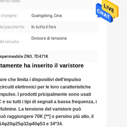
etto/caso:
d'origine::
Guangdong, Cina
del pacchetto:
In tutto il foro
Divisore di tensione
el circuito:
impermeabile ZNO
,
7D471K
ttamente ha inserito il varistore
e che limita i dispositivi dell'impulso
rcuiti elettronici per le loro caratteristiche
impulso. I prodotti pricipalmente sono usati
e su tutti i tipi di segnali a bassa frequenza, i
il fulmine. La tensione del varistore può
 raggiungere 70K [**] o persino più alto, il
φ14φ20φ25φ32φ40φ53 e 34*34.