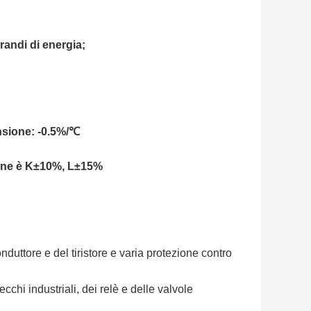
randi di energia;
ensione: -0.5%/℃
sione è K±10%, L±15%
uttore e del tiristore e varia protezione contro
cchi industriali, dei relè e delle valvole