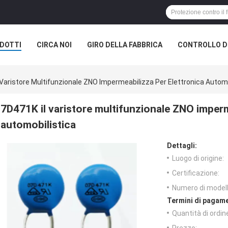
DOTTI
CIRCA NOI
GIRO DELLA FABBRICA
CONTROLLO DI
 Varistore Multifunzionale ZNO Impermeabilizza Per Elettronica Automo
7D471K il varistore multifunzionale ZNO imperm
automobilistica
Dettagli:
Luogo di origine:
Certificazione:
Numero di modell
Termini di pagame
Quantità di ordin