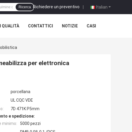
Richiedere un preventivo
|
Italian
Ricerca
 QUALITÀ
CONTATTICI
NOTIZIE
CASI
bilistica
eabilizza per elettronica
porcellana
UL CQC VDE
o:
7D 471K P5mm
nto e spedizione:
e minimo:
5000 pezzi