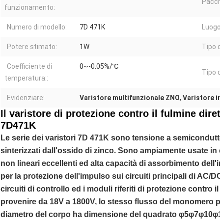
Pacch
funzionamento:
Numero di modello:
7D 471K
Luogo 
Potere stimato:
1W
Tipo 
Coefficiente di
0~-0.05%/℃
Tipo d
temperatura::
Evidenziare:
Varistore multifunzionale ZNO
,
Varistore 
Il varistore di protezione contro il fulmine dire
7D471K
Le serie dei varistori 7D 471K sono tensione a semiconduttor
sinterizzati dall'ossido di zinco. Sono ampiamente usate in ci
non lineari eccellenti ed alta capacità di assorbimento dell'
per la protezione dell'impulso sui circuiti principali di AC/DC 
circuiti di controllo ed i moduli riferiti di protezione contro 
provenire da 18V a 1800V, lo stesso flusso del monomero può
diametro del corpo ha dimensione del quadrato φ5φ7φ10