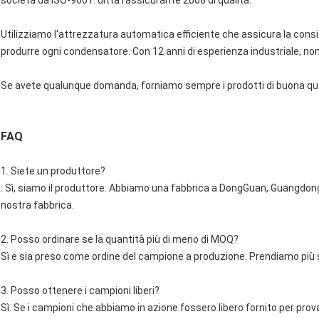
società da ISO-9001: ditta rassicurante 2008 di qualità.
Utilizziamo l'attrezzatura automatica efficiente che assicura la cons
produrre ogni condensatore. Con 12 anni di esperienza industriale, non
Se avete qualunque domanda, forniamo sempre i prodotti di buona qual
FAQ
1. Siete un produttore?
: Sì, siamo il produttore. Abbiamo una fabbrica a DongGuan, Guangdong,
nostra fabbrica.
2. Posso ordinare se la quantità più di meno di MOQ?
Sì e sia preso come ordine del campione a produzione. Prendiamo più 
3. Posso ottenere i campioni liberi?
Sì. Se i campioni che abbiamo in azione fossero libero fornito per pro