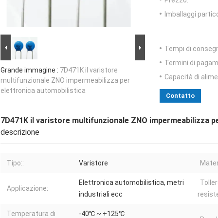
Prezzo:
Imballaggi partico
Tempi di conseg
Termini di pagam
Grande immagine :
7D471K il varistore
Capacità di alim
multifunzionale ZNO impermeabilizza per
elettronica automobilistica
Contatto
7D471K il varistore multifunzionale ZNO impermeabilizza pe
descrizione
Tipo::
Varistore
Materi
Elettronica automobilistica, metri
Tolle
Applicazione:
industriali ecc
resist
Temperatura di
-40℃ ~ +125℃