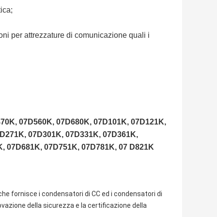
ica;
oni per attrezzature di comunicazione quali i
70K, 07D560K, 07D680K, 07D101K, 07D121K,
7D271K, 07D301K, 07D331K, 07D361K,
, 07D681K, 07D751K, 07D781K, 07 D821K
he fornisce i condensatori di CC ed i condensatori di
rovazione della sicurezza e la certificazione della