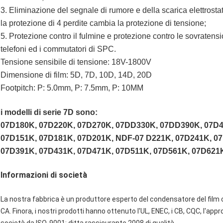
3. Eliminazione del segnale di rumore e della scarica elettrostat
la protezione di 4 perdite cambia la protezione di tensione;
5. Protezione contro il fulmine e protezione contro le sovratensi
telefoni ed i commutatori di SPC.
Tensione sensibile di tensione: 18V-1800V
Dimensione di film: 5D, 7D, 10D, 14D, 20D
Footpitch: P: 5.0mm, P: 7.5mm, P: 10MM
i modelli di serie 7D sono:
07D180K, 07D220K, 07D270K, 07DD330K, 07DD390K, 07D4
07D151K, 07D181K, 07D201K, NDF-07 D221K, 07D241K, 0
07D391K, 07D431K, 07D471K, 07D511K, 07D561K, 07D621K
Informazioni di società
La nostra fabbrica è un produttore esperto del condensatore del film c
CA. Finora, i nostri prodotti hanno ottenuto l'UL, ENEC, i CB, CQC, l'app