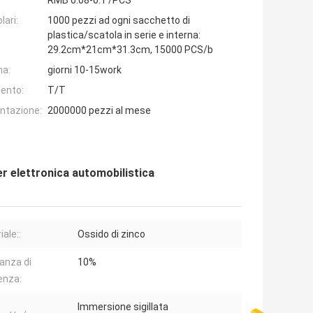
RMB 0.08-0.1 /PCS
lari:
1000 pezzi ad ogni sacchetto di
plastica/scatola in serie e interna:
29.2cm*21cm*31.3cm, 15000 PCS/b
na:
giorni 10-15work
ento:
T/T
entazione:
2000000 pezzi al mese
r elettronica automobilistica
ale::
Ossido di zinco
ranza di
10%
enza:
Immersione sigillata