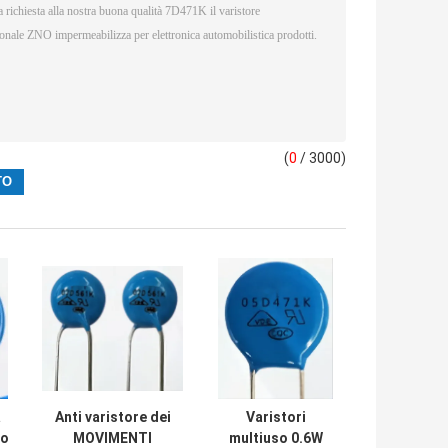
(
0
/ 3000)
a
Anti varistore dei
Varistori
co
MOVIMENTI
multiuso 0.6W