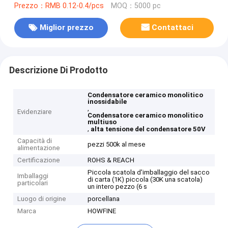
Prezzo：RMB 0.12-0.4/pcs
MOQ：5000 pc
Miglior prezzo
Contattaci
Descrizione Di Prodotto
Condensatore ceramico monolitico
inossidabile
,
Evidenziare
Condensatore ceramico monolitico
multiuso
,
alta tensione del condensatore 50V
Capacità di
pezzi 500k al mese
alimentazione
Certificazione
ROHS & REACH
Piccola scatola d'imballaggio del sacco
Imballaggi
di carta (1K) piccola (30K una scatola)
particolari
un intero pezzo (6 s
Luogo di origine
porcellana
Marca
HOWFINE